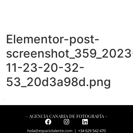
Elementor-post-
screenshot_359_2023
11-23-20-32-
53_20d3a98d.png
– AGENCIA CANARIA DE FOTOGRAFÍA –
hola
@espaciolalente.com
| +34 629 542 470