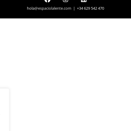
hola
@espaciolalente.com
| +34 629 542 470
y