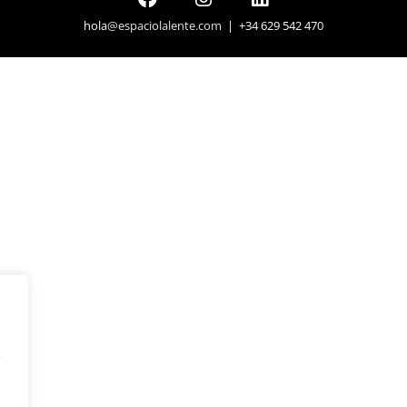
hola
@espaciolalente.com
| +34 629 542 470
y