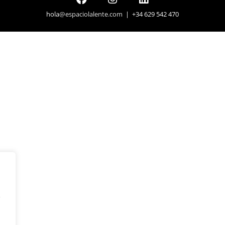
hola
@espaciolalente.com
| +34 629 542 470
y