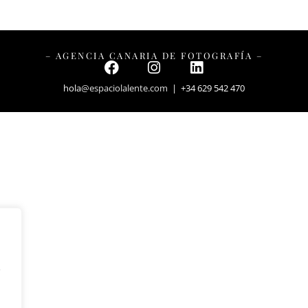
– AGENCIA CANARIA DE FOTOGRAFÍA –
hola
@espaciolalente.com
| +34 629 542 470
y