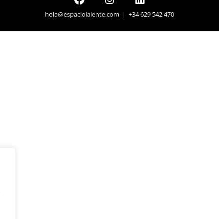
hola
@espaciolalente.com
| +34 629 542 470
y