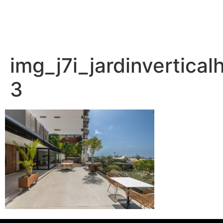
img_j7i_jardinvertical
3