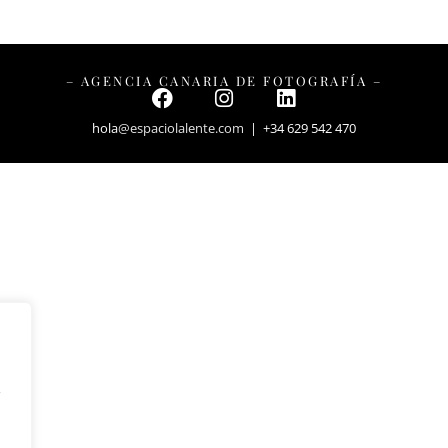
– AGENCIA CANARIA DE FOTOGRAFÍA –
hola
@espaciolalente.com
| +34 629 542 470
y