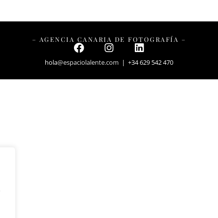
– AGENCIA CANARIA DE FOTOGRAFÍA –
hola
@espaciolalente.com
| +34 629 542 470
y